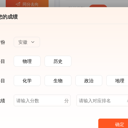
同分去向
院校类型
不限
理工
师范
语言
我的成绩
农林
民族
我的志愿表
体育
其他
我的备选
收藏院校
院校层次
不限
985
收藏专业
公办
民办
专业测评
招生批次
不限
性格测评
兴趣专业测评
全
概
可
较
可
部
排
冲
稳
保