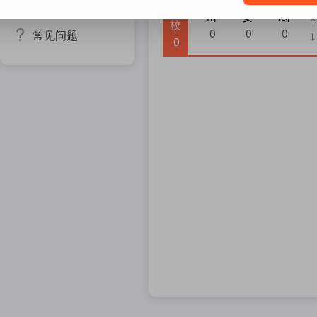
专家咨询
特惠
院
序
击
妥
底
校
0
0
0
常见问题
0