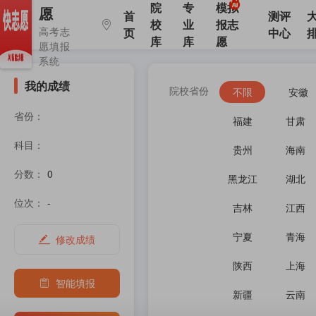
院
专
模拟
愿
首
测评
校
业
报志
高考志
页
中心
库
库
愿
愿填报
系统
我的成绩
院校省份
不限
安徽
省份：
福建
甘肃
科目：
贵州
海南
分数：
0
黑龙江
湖北
位次：
-
吉林
江西
宁夏
青海
修改成绩
陕西
上海
智能填报
新疆
云南