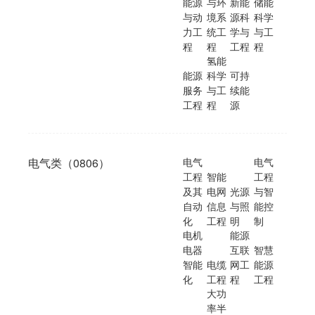
能源
与环
新能
储能
与动
境系
源科
科学
力工
统工
学与
与工
程
程
工程
程
氢能
能源
科学
可持
服务
与工
续能
工程
程
源
电气类（0806）
电气
电气
工程
智能
工程
及其
电网
光源
与智
自动
信息
与照
能控
化
工程
明
制
电机
能源
电器
互联
智慧
智能
电缆
网工
能源
化
工程
程
工程
大功
率半