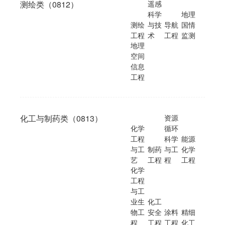
测绘类（0812）
遥感
科学
地理
测绘
与技
导航
国情
工程
术
工程
监测
地理
空间
信息
工程
化工与制药类（0813）
资源
化学
循环
工程
科学
能源
与工
制药
与工
化学
艺
工程
程
工程
化学
工程
与工
业生
化工
物工
安全
涂料
精细
程
工程
工程
化工