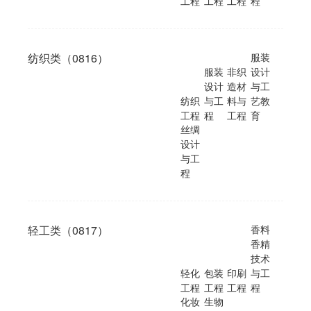
工程
工程
工程
程
纺织类（0816）
服装
服装
非织
设计
设计
造材
与工
纺织
与工
料与
艺教
工程
程
工程
育
丝绸
设计
与工
程
轻工类（0817）
香料
香精
技术
轻化
包装
印刷
与工
工程
工程
工程
程
化妆
生物