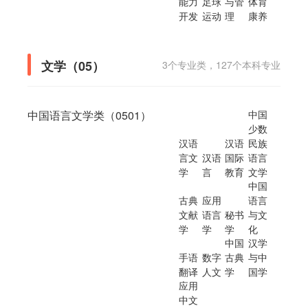
能力
足球
与管
体育
开发
运动
理
康养
文学（05）
3个专业类，127个本科专业
中国语言文学类（0501）
中国
少数
汉语
汉语
民族
言文
汉语
国际
语言
学
言
教育
文学
中国
古典
应用
语言
文献
语言
秘书
与文
学
学
学
化
中国
汉学
手语
数字
古典
与中
翻译
人文
学
国学
应用
中文