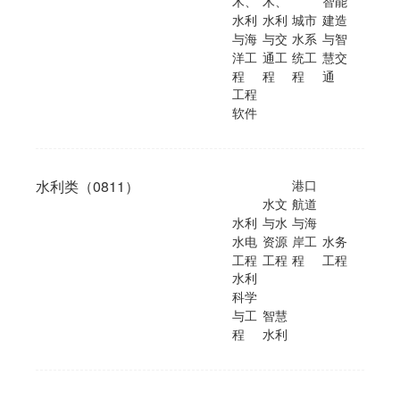
木、
木、
智能
水利
水利
城市
建造
与海
与交
水系
与智
洋工
通工
统工
慧交
程
程
程
通
工程
软件
水利类（0811）
港口
水文
航道
水利
与水
与海
水电
资源
岸工
水务
工程
工程
程
工程
水利
科学
与工
智慧
程
水利