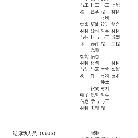
与工
料工
与工
功能
程
艺学
程
材料
材料
纳米
新能
设计
复合
材料
源材
科学
材料
与技
料与
与工
成型
术
器件
程
工程
光电
智能
信息
材料
材料
材料
与结
与器
生物
智能
构
件
材料
技术
稀土
软物
材料
电子
质科
科学
信息
学与
与工
材料
工程
程
能源动力类（0805）
能源