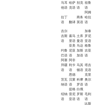
马耳
哈萨
别克
祖鲁
他语
克语
语
语
阿姆
拉丁
商务
哈拉
语
翻译
英语
语
吉尔
加泰
吉斯
索马
土库
罗尼
语
里语
曼语
亚语
亚美
马达
格鲁
约鲁
尼亚
加斯
吉亚
巴语
语
加语
语
阿塞
阿非
拜疆
利卡
马其
塔吉
语
语
顿语
克语
恩德
克里
茨瓦
贝莱
科摩
奥尔
纳语
语
罗语
语
提格
白俄
绍纳
雷尼
罗斯
毛利
语
亚语
语
语
比斯