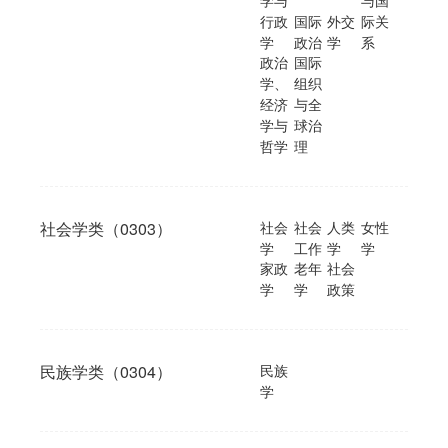
学与
与国
行政
国际
外交
际关
学
政治
学
系
政治
国际
学、
组织
经济
与全
学与
球治
哲学
理
社会学类（0303）
社会
社会
人类
女性
学
工作
学
学
家政
老年
社会
学
学
政策
民族学类（0304）
民族
学