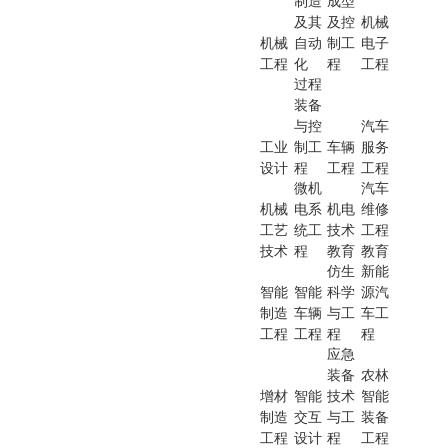
制造
成型
及其
及控
机械
机械
自动
制工
电子
工程
化
程
工程
过程
装备
与控
汽车
工业
制工
车辆
服务
设计
程
工程
工程
微机
汽车
机械
电系
机电
维修
工艺
统工
技术
工程
技术
程
教育
教育
仿生
新能
智能
智能
科学
源汽
制造
车辆
与工
车工
工程
工程
程
程
应急
装备
农林
增材
智能
技术
智能
制造
交互
与工
装备
工程
设计
程
工程