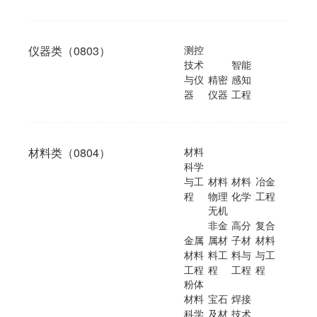
仪器类（0803）
测控
技术
智能
与仪
精密
感知
器
仪器
工程
材料类（0804）
材料
科学
与工
材料
材料
冶金
程
物理
化学
工程
无机
非金
高分
复合
金属
属材
子材
材料
材料
料工
料与
与工
工程
程
工程
程
粉体
材料
宝石
焊接
科学
及材
技术