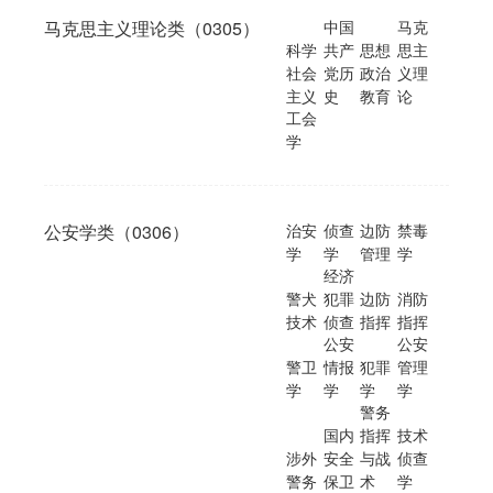
马克思主义理论类（0305）
中国
马克
科学
共产
思想
思主
社会
党历
政治
义理
主义
史
教育
论
工会
学
公安学类（0306）
治安
侦查
边防
禁毒
学
学
管理
学
经济
警犬
犯罪
边防
消防
技术
侦查
指挥
指挥
公安
公安
警卫
情报
犯罪
管理
学
学
学
学
警务
国内
指挥
技术
涉外
安全
与战
侦查
警务
保卫
术
学