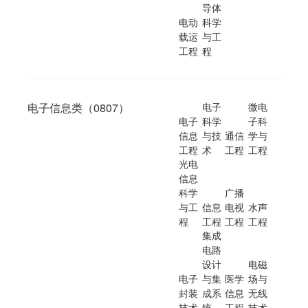
导体
电动
科学
载运
与工
工程
程
电子信息类（0807）
电子
微电
电子
科学
子科
信息
与技
通信
学与
工程
术
工程
工程
光电
信息
科学
广播
与工
信息
电视
水声
程
工程
工程
工程
集成
电路
设计
电磁
电子
与集
医学
场与
封装
成系
信息
无线
技术
统
工程
技术