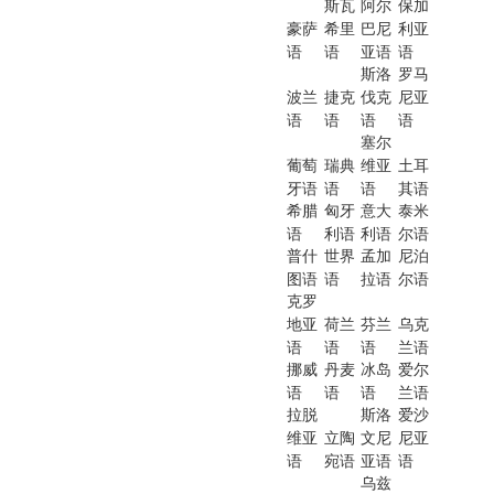
斯瓦
阿尔
保加
豪萨
希里
巴尼
利亚
语
语
亚语
语
斯洛
罗马
波兰
捷克
伐克
尼亚
语
语
语
语
塞尔
葡萄
瑞典
维亚
土耳
牙语
语
语
其语
希腊
匈牙
意大
泰米
语
利语
利语
尔语
普什
世界
孟加
尼泊
图语
语
拉语
尔语
克罗
地亚
荷兰
芬兰
乌克
语
语
语
兰语
挪威
丹麦
冰岛
爱尔
语
语
语
兰语
拉脱
斯洛
爱沙
维亚
立陶
文尼
尼亚
语
宛语
亚语
语
乌兹