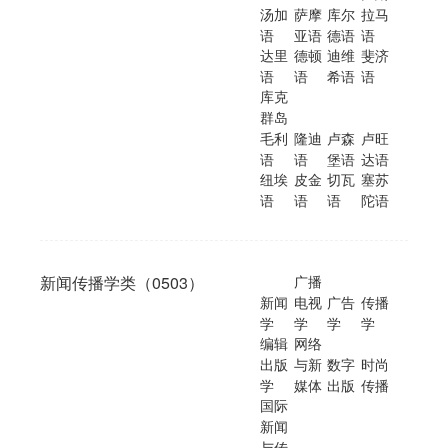
汤加
萨摩
库尔
拉马
语
亚语
德语
语
达里
德顿
迪维
斐济
语
语
希语
语
库克
群岛
毛利
隆迪
卢森
卢旺
语
语
堡语
达语
纽埃
皮金
切瓦
塞苏
语
语
语
陀语
新闻传播学类（0503）
广播
新闻
电视
广告
传播
学
学
学
学
编辑
网络
出版
与新
数字
时尚
学
媒体
出版
传播
国际
新闻
与传