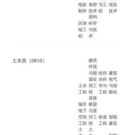
电影
保密
与工
现实
制作
技术
程
技术
密码
区块
科学
链工
与技
程
术
土木类（0810）
建筑
环境
与能
给排
建筑
源应
水科
电气
土木
用工
学与
与智
工程
程
工程
能化
道路
城市
桥梁
地下
与渡
空间
河工
铁道
智能
工程
程
工程
建造
土
土