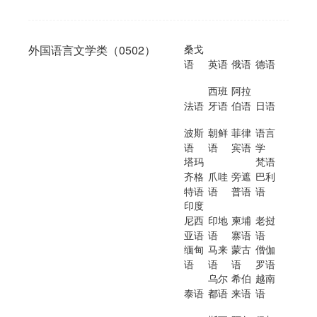
外国语言文学类（0502）
桑戈
语
英语
俄语
德语
西班
阿拉
法语
牙语
伯语
日语
波斯
朝鲜
菲律
语言
语
语
宾语
学
塔玛
梵语
齐格
爪哇
旁遮
巴利
特语
语
普语
语
印度
尼西
印地
柬埔
老挝
亚语
语
寨语
语
缅甸
马来
蒙古
僧伽
语
语
语
罗语
乌尔
希伯
越南
泰语
都语
来语
语