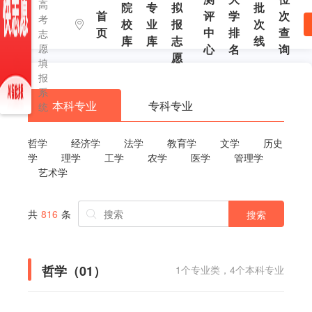
高
院
专
拟
批
首
评
学
次
考
校
业
报
次
页
中
排
查
志
库
库
志
线
愿
心
名
询
愿
填
报
系
本科专业
专科专业
统
哲学
经济学
法学
教育学
文学
历史
学
理学
工学
农学
医学
管理学
艺术学
共
816
条
搜索
哲学（01）
1个专业类，4个本科专业