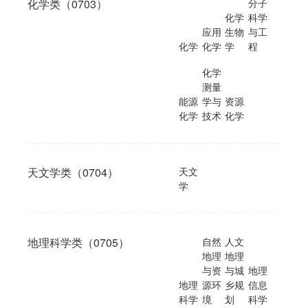
化学类（0703）
分子
化学
科学
应用
生物
与工
化学
化学
学
程
化学
测量
能源
学与
资源
化学
技术
化学
天文学类（0704）
天文
学
地理科学类（0705）
自然
人文
地理
地理
与资
与城
地理
地理
源环
乡规
信息
科学
境
划
科学