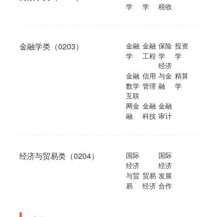
学
学
税收
金融学类（0203）
金融
金融
保险
投资
学
工程
学
学
经济
金融
信用
与金
精算
数学
管理
融
学
互联
网金
金融
金融
融
科技
审计
经济与贸易类（0204）
国际
国际
经济
经济
与贸
贸易
发展
易
经济
合作