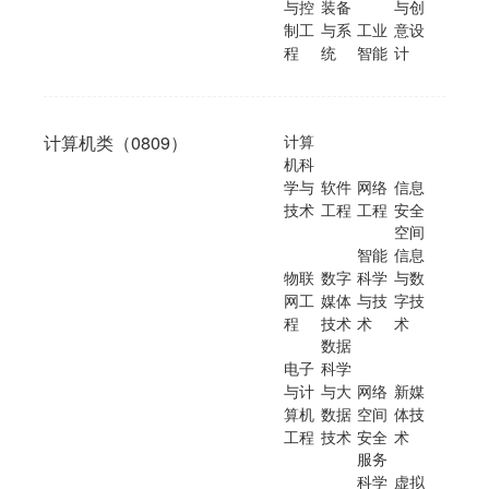
与控
装备
与创
制工
与系
工业
意设
程
统
智能
计
计算机类（0809）
计算
机科
学与
软件
网络
信息
技术
工程
工程
安全
空间
智能
信息
物联
数字
科学
与数
网工
媒体
与技
字技
程
技术
术
术
数据
电子
科学
与计
与大
网络
新媒
算机
数据
空间
体技
工程
技术
安全
术
服务
科学
虚拟