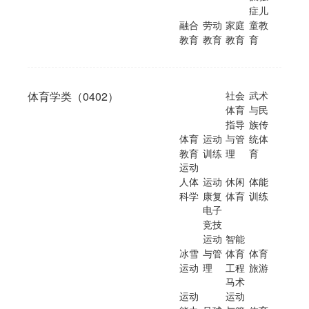
症儿
融合
劳动
家庭
童教
教育
教育
教育
育
体育学类（0402）
社会
武术
体育
与民
指导
族传
体育
运动
与管
统体
教育
训练
理
育
运动
人体
运动
休闲
体能
科学
康复
体育
训练
电子
竞技
运动
智能
冰雪
与管
体育
体育
运动
理
工程
旅游
马术
运动
运动