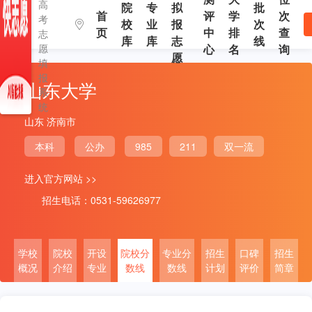
高
院
专
拟
批
首
评
学
次
考
校
业
报
次
页
中
排
查
志
库
库
志
线
愿
心
名
询
愿
填
报
山东大学
系
统
山东 济南市
本科
公办
985
211
双一流
进入官方网站 >>
招生电话：0531-59626977
学校
院校
开设
院校分
专业分
招生
口碑
招生
概况
介绍
专业
数线
数线
计划
评价
简章