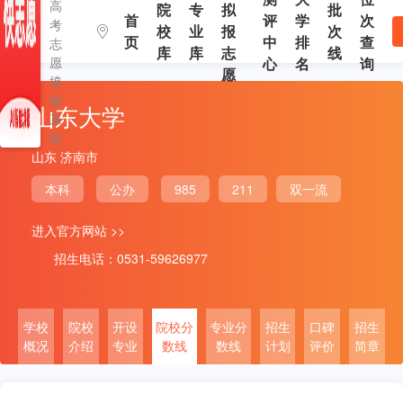
高
院
专
拟
批
首
评
学
次
考
校
业
报
次
页
中
排
查
志
库
库
志
线
愿
心
名
询
愿
填
报
山东大学
系
统
山东 济南市
本科
公办
985
211
双一流
进入官方网站 >>
招生电话：0531-59626977
学校
院校
开设
院校分
专业分
招生
口碑
招生
概况
介绍
专业
数线
数线
计划
评价
简章