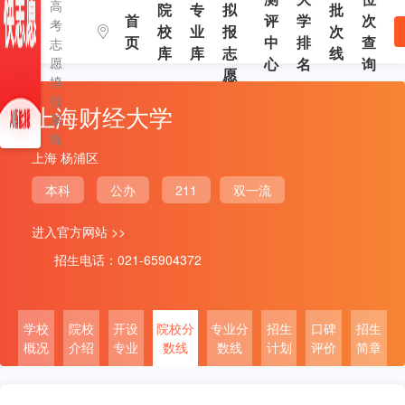
高
院
专
拟
批
首
评
学
次
考
校
业
报
次
页
中
排
查
志
库
库
志
线
愿
心
名
询
愿
填
报
上海财经大学
系
统
上海 杨浦区
本科
公办
211
双一流
进入官方网站 >>
招生电话：021-65904372
学校
院校
开设
院校分
专业分
招生
口碑
招生
概况
介绍
专业
数线
数线
计划
评价
简章