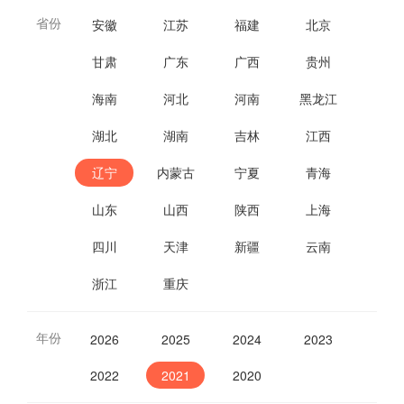
省份
安徽
江苏
福建
北京
甘肃
广东
广西
贵州
海南
河北
河南
黑龙江
湖北
湖南
吉林
江西
辽宁
内蒙古
宁夏
青海
山东
山西
陕西
上海
四川
天津
新疆
云南
浙江
重庆
年份
2026
2025
2024
2023
2022
2021
2020