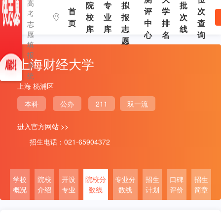
高
院
专
拟
批
首
评
学
次
考
校
业
报
次
页
中
排
查
志
库
库
志
线
愿
心
名
询
愿
填
报
上海财经大学
系
统
上海 杨浦区
本科
公办
211
双一流
进入官方网站 >>
招生电话：021-65904372
学校
院校
开设
院校分
专业分
招生
口碑
招生
概况
介绍
专业
数线
数线
计划
评价
简章