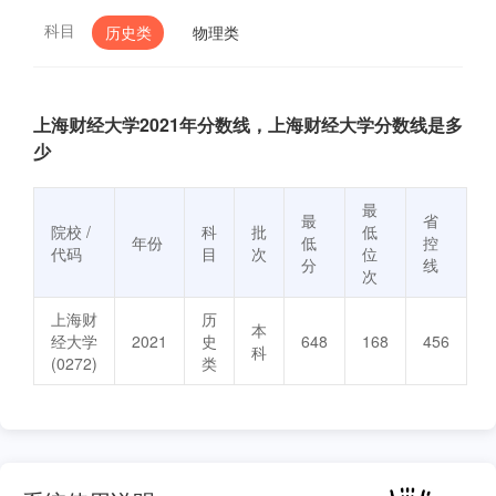
科目
历史类
物理类
上海财经大学2021年分数线，上海财经大学分数线是多
少
最
最
省
院校 /
科
批
低
年份
低
控
代码
目
次
位
分
线
次
上海财
历
本
经大学
2021
史
648
168
456
科
(0272)
类