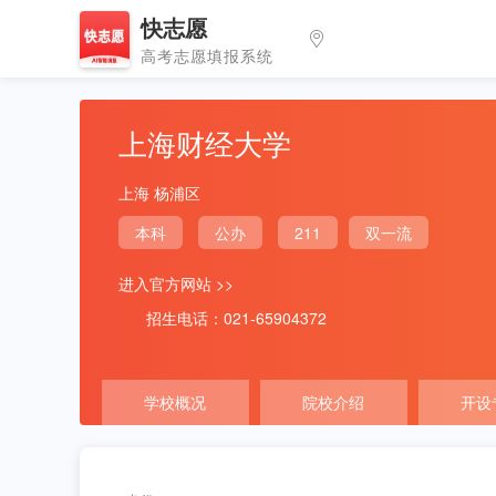
快志愿
高考志愿填报系统
上海财经大学
上海 杨浦区
本科
公办
211
双一流
进入官方网站 >>
招生电话：021-65904372
学校概况
院校介绍
开设