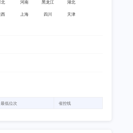
河北
河南
黑龙江
湖北
陕西
上海
四川
天津
最低位次
省控线