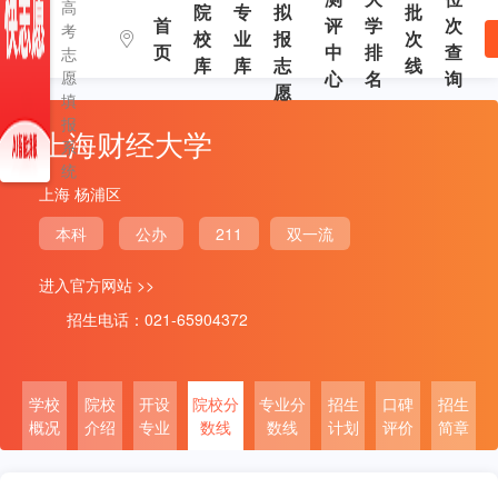
高
院
专
拟
批
首
评
学
次
考
校
业
报
次
页
中
排
查
志
库
库
志
线
愿
心
名
询
愿
填
报
上海财经大学
系
统
上海 杨浦区
本科
公办
211
双一流
进入官方网站 >>
招生电话：021-65904372
学校
院校
开设
院校分
专业分
招生
口碑
招生
概况
介绍
专业
数线
数线
计划
评价
简章