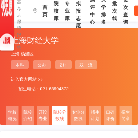
高
院
专
拟
批
首
评
学
次
考
校
业
报
次
页
中
排
查
志
库
库
志
线
愿
心
名
询
愿
填
报
上海财经大学
系
统
上海 杨浦区
本科
公办
211
双一流
进入官方网站 >>
招生电话：021-65904372
学校
院校
开设
院校分
专业分
招生
口碑
招生
概况
介绍
专业
数线
数线
计划
评价
简章