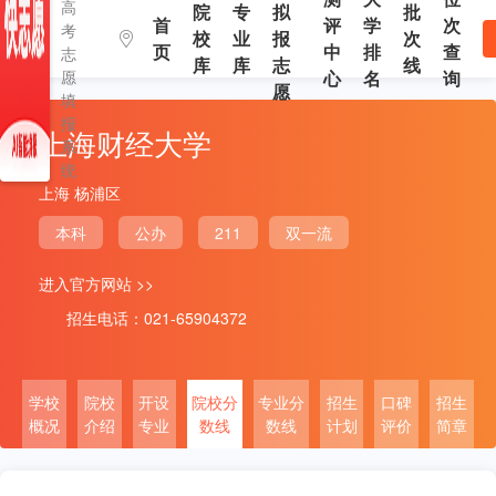
高
院
专
拟
批
首
评
学
次
考
校
业
报
次
页
中
排
查
志
库
库
志
线
愿
心
名
询
愿
填
报
上海财经大学
系
统
上海 杨浦区
本科
公办
211
双一流
进入官方网站 >>
招生电话：021-65904372
学校
院校
开设
院校分
专业分
招生
口碑
招生
概况
介绍
专业
数线
数线
计划
评价
简章