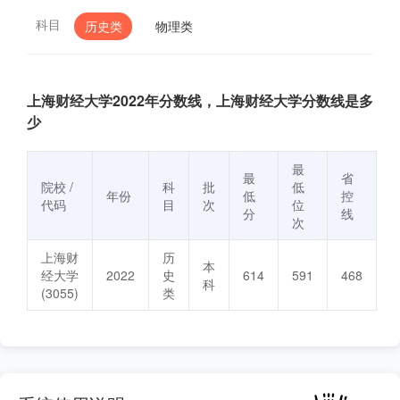
科目
历史类
物理类
上海财经大学2022年分数线，上海财经大学分数线是多
少
最
最
省
院校 /
科
批
低
年份
低
控
代码
目
次
位
分
线
次
上海财
历
本
经大学
2022
史
614
591
468
科
(3055)
类