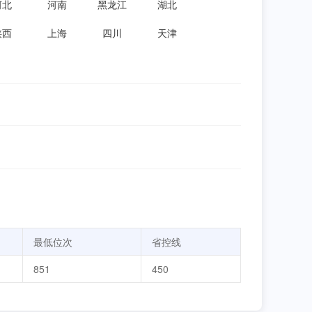
河北
河南
黑龙江
湖北
陕西
上海
四川
天津
最低位次
省控线
851
450