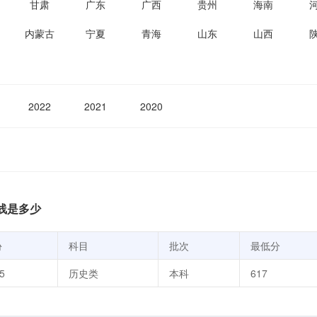
甘肃
广东
广西
贵州
海南
内蒙古
宁夏
青海
山东
山西
2022
2021
2020
线是多少
份
科目
批次
最低分
5
历史类
本科
617