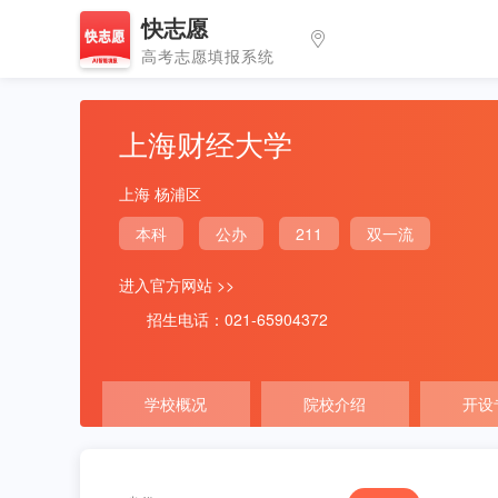
快志愿
高考志愿填报系统
上海财经大学
上海 杨浦区
本科
公办
211
双一流
进入官方网站 >>
招生电话：021-65904372
学校概况
院校介绍
开设