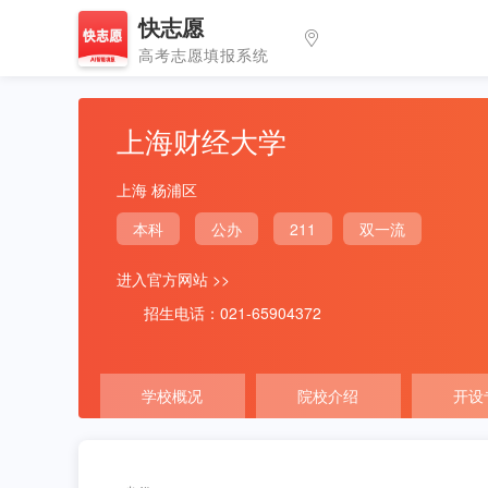
快志愿
高考志愿填报系统
上海财经大学
上海 杨浦区
本科
公办
211
双一流
进入官方网站 >>
招生电话：021-65904372
学校概况
院校介绍
开设