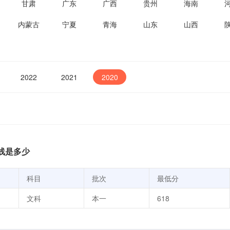
甘肃
广东
广西
贵州
海南
内蒙古
宁夏
青海
山东
山西
2022
2021
2020
线是多少
科目
批次
最低分
文科
本一
618