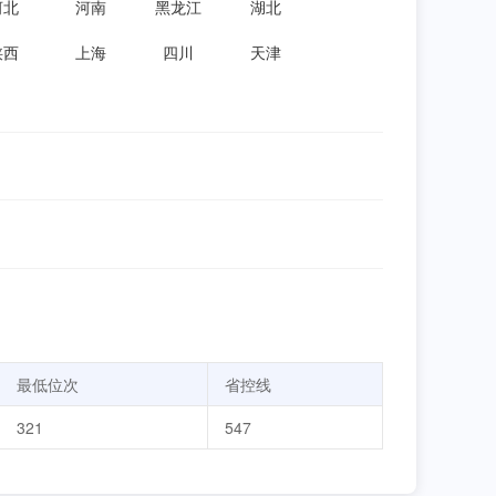
河北
河南
黑龙江
湖北
陕西
上海
四川
天津
最低位次
省控线
321
547