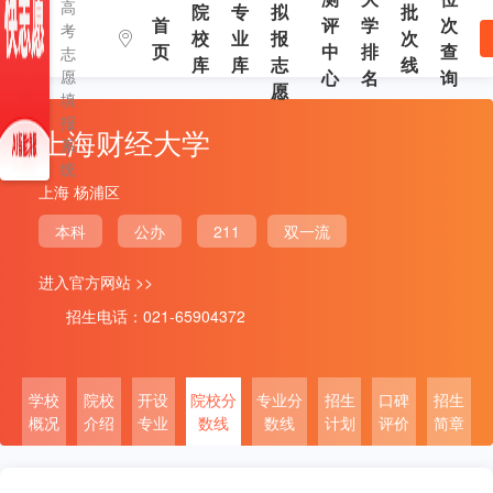
高
院
专
拟
批
首
评
学
次
考
校
业
报
次
页
中
排
查
志
库
库
志
线
愿
心
名
询
愿
填
报
上海财经大学
系
统
上海 杨浦区
本科
公办
211
双一流
进入官方网站 >>
招生电话：021-65904372
学校
院校
开设
院校分
专业分
招生
口碑
招生
概况
介绍
专业
数线
数线
计划
评价
简章