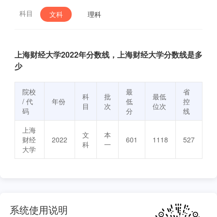
科目
文科
理科
上海财经大学2022年分数线，上海财经大学分数线是多
少
院校
最
省
科
批
最低
/ 代
年份
低
控
目
次
位次
码
分
线
上海
文
本
财经
2022
601
1118
527
科
一
大学
系统使用说明