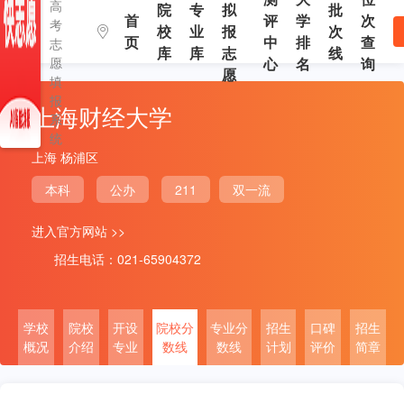
高
院
专
拟
批
首
评
学
次
考
校
业
报
次
页
中
排
查
志
库
库
志
线
愿
心
名
询
愿
填
报
上海财经大学
系
统
上海 杨浦区
本科
公办
211
双一流
进入官方网站 >>
招生电话：021-65904372
学校
院校
开设
院校分
专业分
招生
口碑
招生
概况
介绍
专业
数线
数线
计划
评价
简章