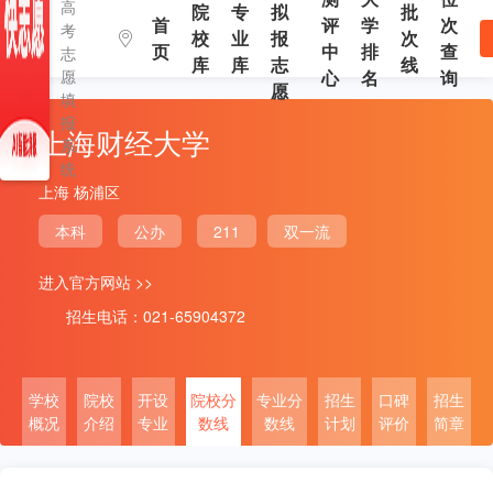
高
院
专
拟
批
首
评
学
次
考
校
业
报
次
页
中
排
查
志
库
库
志
线
愿
心
名
询
愿
填
报
上海财经大学
系
统
上海 杨浦区
本科
公办
211
双一流
进入官方网站 >>
招生电话：021-65904372
学校
院校
开设
院校分
专业分
招生
口碑
招生
概况
介绍
专业
数线
数线
计划
评价
简章