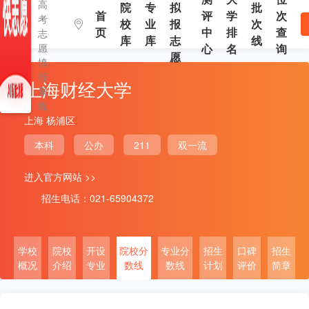
高
院
专
拟
批
首
评
学
次
考
校
业
报
次
页
中
排
查
志
库
库
志
线
愿
心
名
询
愿
填
报
上海财经大学
系
统
上海 杨浦区
本科
公办
211
双一流
进入官方网站 >>
招生电话：021-65904372
学校
院校
开设
院校分
专业分
招生
口碑
招生
概况
介绍
专业
数线
数线
计划
评价
简章