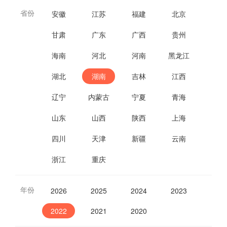
省份
安徽
江苏
福建
北京
甘肃
广东
广西
贵州
海南
河北
河南
黑龙江
湖北
湖南
吉林
江西
辽宁
内蒙古
宁夏
青海
山东
山西
陕西
上海
四川
天津
新疆
云南
浙江
重庆
年份
2026
2025
2024
2023
2022
2021
2020