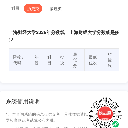
科目
历史类
物理类
上海财经大学2026年分数线，上海财经大学分数线是多
少
最
省
院校 /
年
科
批
最低
低
控
代码
份
目
次
位次
分
线
系统使用说明
1、本查询系统的信息仅供参考，具体数据请以
学校官网或考试院公布为准。