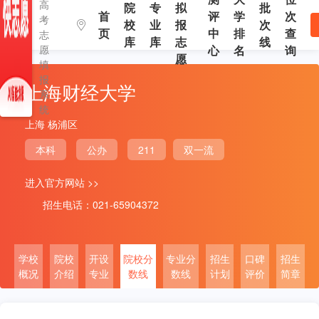
高
院
专
拟
批
首
评
学
次
考
校
业
报
次
页
中
排
查
志
库
库
志
线
愿
心
名
询
愿
填
报
上海财经大学
系
统
上海 杨浦区
本科
公办
211
双一流
进入官方网站 >>
招生电话：021-65904372
学校
院校
开设
院校分
专业分
招生
口碑
招生
概况
介绍
专业
数线
数线
计划
评价
简章