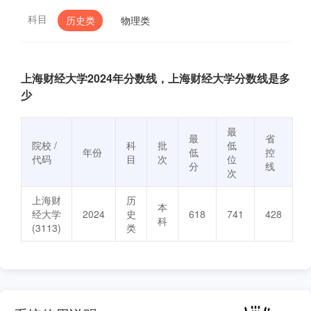
科目
历史类
物理类
上海财经大学2024年分数线，上海财经大学分数线是多
少
最
最
省
院校 /
科
批
低
年份
低
控
代码
目
次
位
分
线
次
上海财
历
本
经大学
2024
史
618
741
428
科
(3113)
类