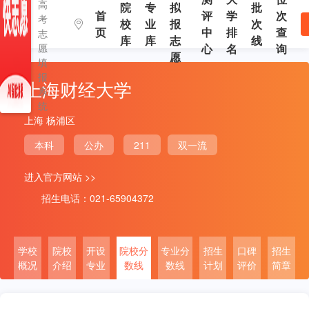
高
院
专
拟
批
首
评
学
次
考
校
业
报
次
页
中
排
查
志
库
库
志
线
愿
心
名
询
愿
填
报
上海财经大学
系
统
上海 杨浦区
本科
公办
211
双一流
进入官方网站 >>
招生电话：021-65904372
学校
院校
开设
院校分
专业分
招生
口碑
招生
概况
介绍
专业
数线
数线
计划
评价
简章