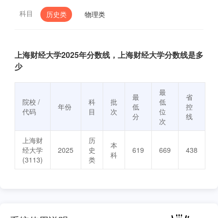
科目
历史类
物理类
上海财经大学2025年分数线，上海财经大学分数线是多
少
最
最
省
院校 /
科
批
低
年份
低
控
代码
目
次
位
分
线
次
上海财
历
本
经大学
2025
史
619
669
438
科
(3113)
类