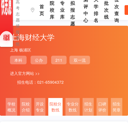
高
院
专
拟
批
首
评
学
次
考
校
业
报
次
页
中
排
查
志
库
库
志
线
愿
心
名
询
愿
填
报
上海财经大学
系
统
上海 杨浦区
本科
公办
211
双一流
进入官方网站 >>
招生电话：021-65904372
学校
院校
开设
院校分
专业分
招生
口碑
招生
概况
介绍
专业
数线
数线
计划
评价
简章