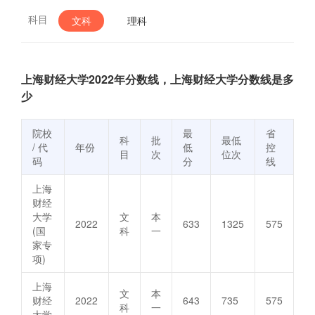
科目
文科
理科
上海财经大学2022年分数线，上海财经大学分数线是多
少
院校
最
省
科
批
最低
/ 代
年份
低
控
目
次
位次
码
分
线
上海
财经
大学
文
本
2022
633
1325
575
(国
科
一
家专
项)
上海
文
本
财经
2022
643
735
575
科
一
大学