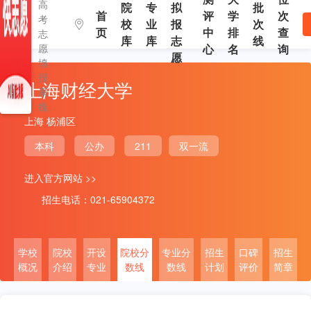
高
院
专
拟
批
首
评
学
次
考
校
业
报
次
页
中
排
查
志
库
库
志
线
愿
心
名
询
愿
填
报
上海财经大学
系
统
上海 杨浦区
本科
公办
211
双一流
进入官方网站 >>
招生电话：021-65904372
学校
院校
开设
院校分
专业分
招生
口碑
招生
概况
介绍
专业
数线
数线
计划
评价
简章