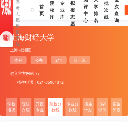
高
院
专
拟
批
首
评
学
次
考
校
业
报
次
页
中
排
查
志
库
库
志
线
愿
心
名
询
愿
填
报
上海财经大学
系
统
上海 杨浦区
本科
公办
211
双一流
进入官方网站 >>
招生电话：021-65904372
学校
院校
开设
院校分
专业分
招生
口碑
招生
概况
介绍
专业
数线
数线
计划
评价
简章