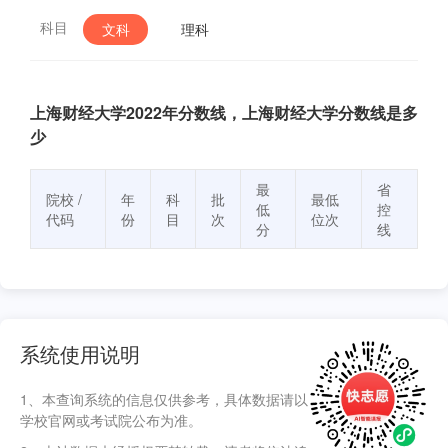
科目
文科
理科
上海财经大学2022年分数线，上海财经大学分数线是多
少
最
省
院校 /
年
科
批
最低
低
控
代码
份
目
次
位次
分
线
系统使用说明
1、本查询系统的信息仅供参考，具体数据请以
学校官网或考试院公布为准。