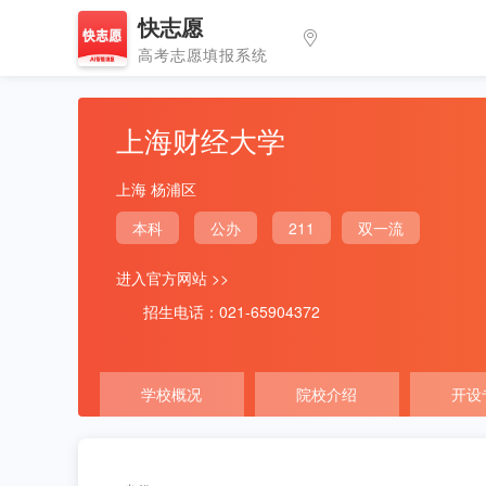
快志愿
高考志愿填报系统
上海财经大学
上海 杨浦区
本科
公办
211
双一流
进入官方网站 >>
招生电话：021-65904372
学校概况
院校介绍
开设