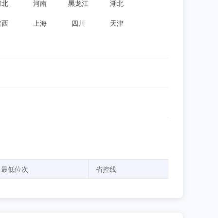
河北
河南
黑龙江
湖北
陕西
上海
四川
天津
最低位次
省控线