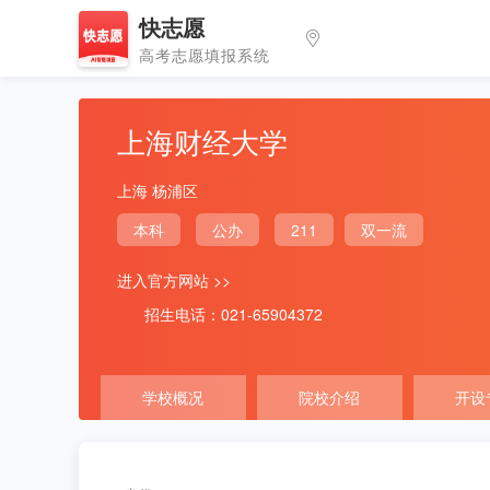
快志愿
高考志愿填报系统
上海财经大学
上海 杨浦区
本科
公办
211
双一流
进入官方网站 >>
招生电话：021-65904372
学校概况
院校介绍
开设