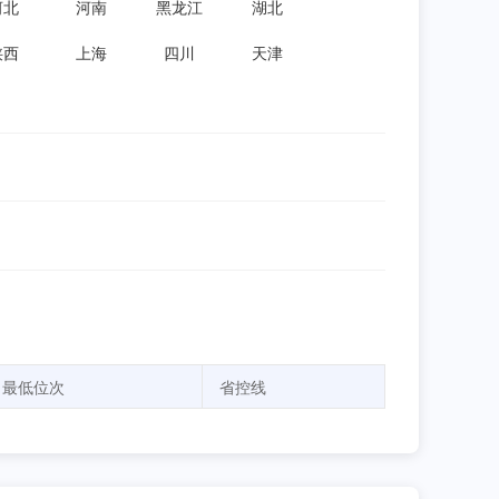
河北
河南
黑龙江
湖北
陕西
上海
四川
天津
最低位次
省控线