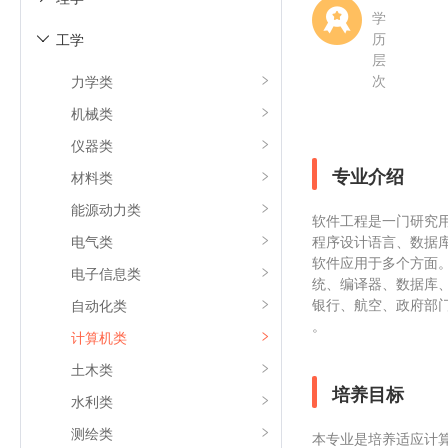
学
历
工学

层
次
力学类
机械类
仪器类
专业介绍
材料类
能源动力类
软件工程是一门研究
电气类
程序设计语言、数据
软件应用于多个方面
电子信息类
统、编译器、数据库
银行、航空、政府部
自动化类
。
计算机类
土木类
培养目标
水利类
测绘类
本专业是培养适应计