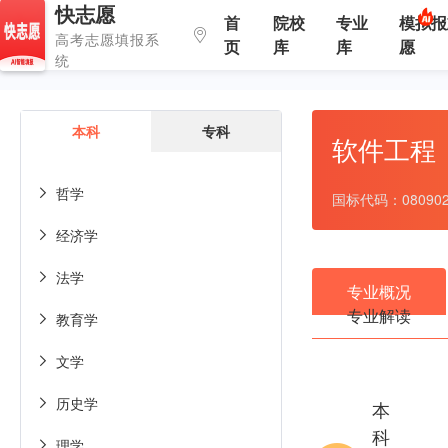
快志愿
首
院校
专业
模拟报
高考志愿填报系
页
库
库
愿
统
本科
专科
软件工程
哲学

国标代码：0809
经济学

法学

专业概况
专业解读
教育学

文学

历史学

本
科
理学
