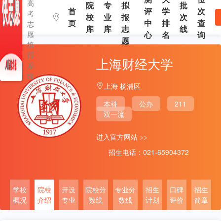
高
院
专
拟
批
首
评
学
次
考
校
业
报
次
页
中
排
查
志
库
库
志
线
愿
心
名
询
愿
填
报
上海财经大学
系
统
上海 杨浦区
本科
公办
211
双一流
进入官方网站 >>
招生电话：021-65904372
学校
院校
开设
院校分
专业分
招生
口碑
招生
概况
介绍
专业
数线
数线
计划
评价
简章