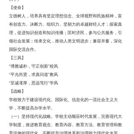
【使命】
立德树人，培养具有坚定理想信念、全球视野和民族精神，富
有创造力、决断力、组织力、坚韧力的卓越财经人才；探索真
理，促进知识创造和知识传播；匡时济民，参与公共服务，引
领社会发展；传承文化，推动人类文明进步；兼容并蓄，深化
国际交流合作。
【三风】
“博雅诚朴，守正创新”校风
“平允尚贤，求真问道”教风
“至诚谨厚，思远笃行”学风
【战略】
学校致力于建设现代化、国际化、信息化的一流社会主义大
学，不断提高办学水平。
（一）坚持现代化战略。学校主动顺应时代发展，完善现代大
学制度，推进教育观念、教育内容、教育方法、教育管理和教
育设施的现代化，不断提升治理体系和治理能力现代化水平。