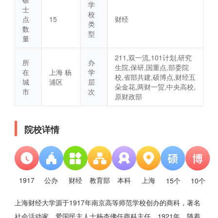
学
士
校
点
15
财经
类
数
型
量
211,双一流,101计划,研究
所
办
生院,保研,国重点,部委院
在
上海 杨
学
校,省部共建,硕博点,财经五
城
浦区
层
朵金花,两财一贸,中央高校,
市
次
原财政部
院校详情
1917
公办
财经
教育部
本科
上海
15个
10个
上海财经大学源于1917年南京高等师范学校创办的商科，著名
社会活动家、爱国民主人士杨杏佛任商科主任。1921年，随着