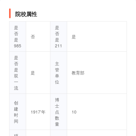
院校属性
是
是
否
否
否
是
是
是
985
211
是
否
主
是
管
是
教育部
双
单
一
位
流
博
创
士
建
1917'年
点
10
时
数
间
量
硕