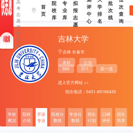
高
院
专
拟
批
首
评
学
次
考
校
业
报
次
页
中
排
查
志
库
库
志
线
愿
心
名
询
愿
填
报
吉林大学
系
统
吉林 长春市
本科
公办
985
211
双一流
进入官方网站 >>
招生电话：0431-85166420
学校
院校
开设
院校分
专业分
招生
口碑
招生
概况
介绍
专业
数线
数线
计划
评价
简章