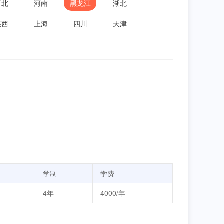
河北
河南
黑龙江
湖北
陕西
上海
四川
天津
学制
学费
4年
4000/年