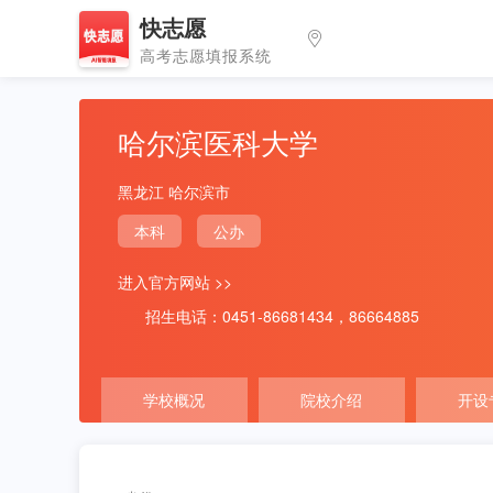
快志愿
高考志愿填报系统
哈尔滨医科大学
黑龙江 哈尔滨市
本科
公办
进入官方网站 >>
招生电话：0451-86681434，86664885
学校概况
院校介绍
开设