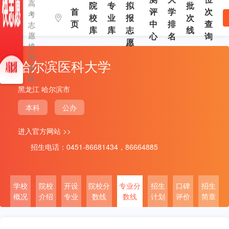
高
院
专
拟
批
首
评
学
次
考
校
业
报
次
页
中
排
查
志
库
库
志
线
愿
心
名
询
愿
填
报
哈尔滨医科大学
系
统
黑龙江 哈尔滨市
本科
公办
进入官方网站 >>
招生电话：0451-86681434，86664885
学校
院校
开设
院校分
专业分
招生
口碑
招生
概况
介绍
专业
数线
数线
计划
评价
简章