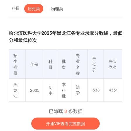
科目
历史类
物理类
哈尔滨医科大学2025年黑龙江各专业录取分数线，最低
分和最低位次
招
专
最
生
科
批
业
最低
年份
低
省
目
次
名
位次
分
份
称
黑
本
法
历
龙
2025
科


学
史
江
批
已隐藏
3
条数据
开通VIP查看完整数据